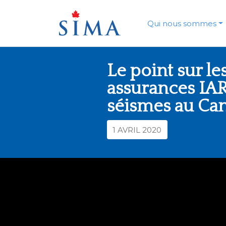
Skip
to
content
Qui nous sommes
Le point sur le
assurances IAR
séismes au Ca
1 AVRIL 2020