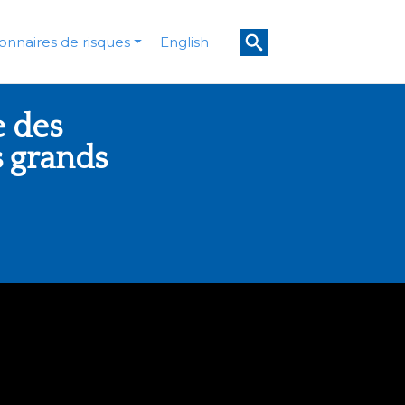
onnaires de risques
English
e des
s grands