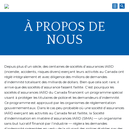
Skip
to
content
À PROPOS DE
NOUS
Depuis plus d’un siècle, des centaines de sociétés d’assurances IARD
(incendie, accidents, risques divers) exerçant leurs activités au Canada ont
réglé intégralement et avec diligence des millions de demandes
d’indemnité totalisant des milliards de dollars. Bien que cela soit rare, il
arrive que des sociétés d’assurance fassent faillite. C’est pourquoi les
sociétés d’assurances IARD du Canada financent un programme spécial
visant à protéger les titulaires de police et les demandeurs d’indemnité.
Ce programme est approuvé par les organismes de réglementation
gouvernementaux. Dans le cas peu probable où une société d’assurances
IARD exerçant ses activités au Canada ferait faillite, la Société
d’indemnisation en matière d’assurances IARD (SIMA) — un organisme
sans but lucratif financé par l’industrie — réglera les demandes
d’indemnité présentées en vertu de la plupart des polices établies par des