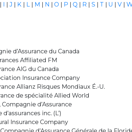
|
I
|
J
|
K
|
L
|
M
|
N
|
O
|
P
|
Q
|
R
|
S
|
T
|
U
|
V
|
nie d’Assurance du Canada
rances Affiliated FM
rance AIG du Canada
ociation Insurance Company
ance Allianz Risques Mondiaux É.-U.
nce de spécialité Allied World
a, Compagnie d’Assurance
’assurances inc. (L’)
ural Insurance Company
Compagnie d’Assurance Générale de la Florid