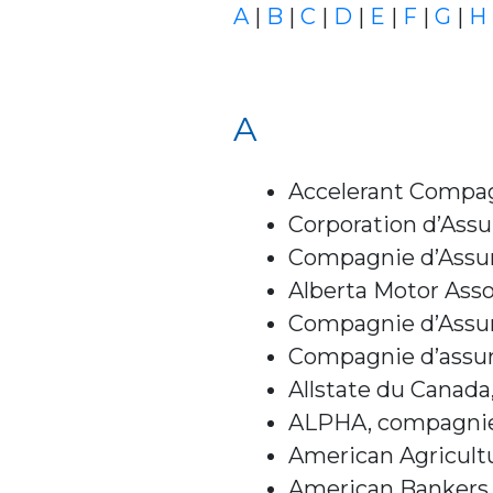
A
|
B
|
C
|
D
|
E
|
F
|
G
|
H
A
Accelerant Compag
Corporation d’Assu
Compagnie d’Assu
Alberta Motor Ass
Compagnie d’Assur
Compagnie d’assura
Allstate du Canad
ALPHA, compagnie d
American Agricult
American Bankers 