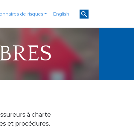
onnaires de risques
English
BRES
assureurs à charte
ues et procédures.