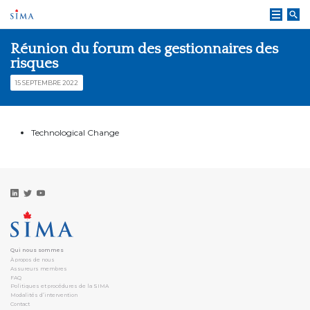
Skip
to
content
Réunion du forum des gestionnaires des
risques
15 SEPTEMBRE 2022
Technological Change
Qui nous sommes
À propos de nous
Assureurs membres
FAQ
Politiques et procédures de la SIMA
Modalités d’intervention
Contact