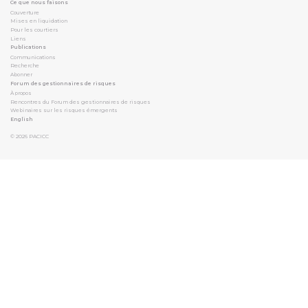
Ce que nous faisons
Couverture
Mises en liquidation
Pour les courtiers
Liens
Publications
Communications
Recherche
Abonner
Forum des gestionnaires de risques
À propos
Rencontres du Forum des gestionnaires de risques
Webinaires sur les risques émergents
English
© 2026
PACICC