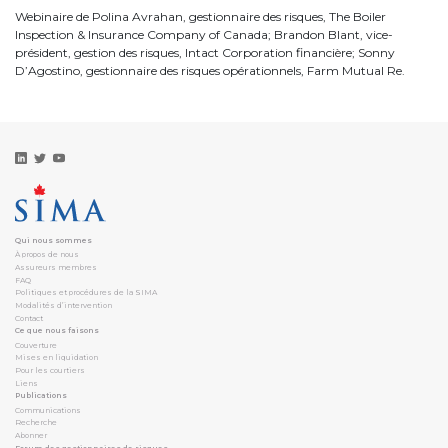
Webinaire de Polina Avrahan, gestionnaire des risques, The Boiler
Inspection & Insurance Company of Canada; Brandon Blant, vice-
président, gestion des risques, Intact Corporation financière; Sonny
D’Agostino, gestionnaire des risques opérationnels, Farm Mutual Re.
Qui nous sommes
À propos de nous
Assureurs membres
FAQ
Politiques et procédures de la SIMA
Modalités d’intervention
Contact
Ce que nous faisons
Couverture
Mises en liquidation
Pour les courtiers
Liens
Publications
Communications
Recherche
Abonner