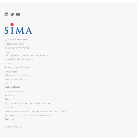
Qui nous sommes
À propos de nous
Assureurs membres
FAQ
Politiques et procédures de la SIMA
Modalités d’intervention
Contact
Ce que nous faisons
Couverture
Mises en liquidation
Pour les courtiers
Liens
Publications
Communications
Recherche
Abonner
Forum des gestionnaires de risques
À propos
Rencontres du Forum des gestionnaires de risques
Webinaires sur les risques émergents
English
© 2026
PACICC