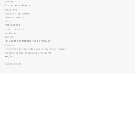
Contact
Ce que nous faisons
Couverture
Mises en liquidation
Pour les courtiers
Liens
Publications
Communications
Recherche
Abonner
Forum des gestionnaires de risques
À propos
Rencontres du Forum des gestionnaires de risques
Webinaires sur les risques émergents
English
© 2026
PACICC