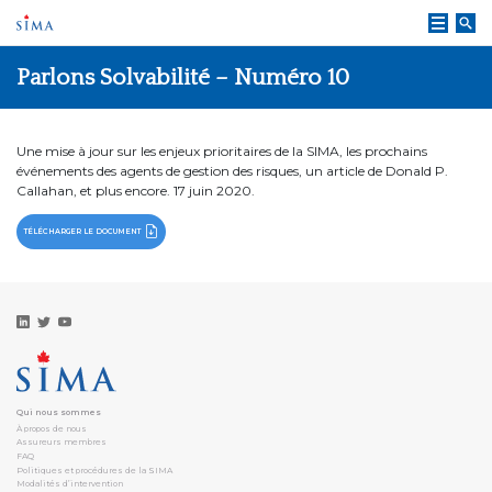
Skip
to
content
Parlons Solvabilité – Numéro 10
Une mise à jour sur les enjeux prioritaires de la SIMA, les prochains
événements des agents de gestion des risques, un article de Donald P.
Callahan, et plus encore. 17 juin 2020.
TÉLÉCHARGER LE DOCUMENT
Qui nous sommes
À propos de nous
Assureurs membres
FAQ
Politiques et procédures de la SIMA
Modalités d’intervention