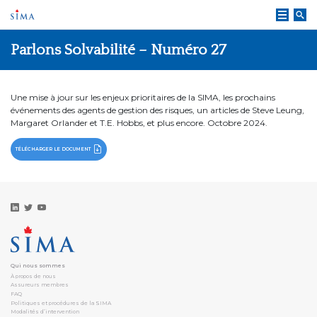
Skip
to
content
Parlons Solvabilité – Numéro 27
Une mise à jour sur les enjeux prioritaires de la SIMA, les prochains
événements des agents de gestion des risques, un articles de Steve Leung,
Margaret Orlander et T.E. Hobbs, et plus encore. Octobre 2024.
TÉLÉCHARGER LE DOCUMENT
Qui nous sommes
À propos de nous
Assureurs membres
FAQ
Politiques et procédures de la SIMA
Modalités d’intervention