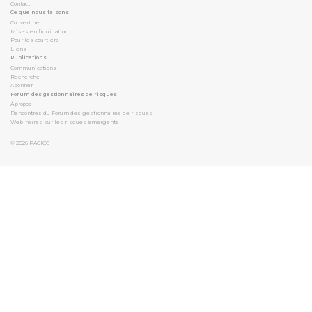
Contact
Ce que nous faisons
Couverture
Mises en liquidation
Pour les courtiers
Liens
Publications
Communications
Recherche
Abonner
Forum des gestionnaires de risques
À propos
Rencontres du Forum des gestionnaires de risques
Webinaires sur les risques émergents
© 2026
PACICC